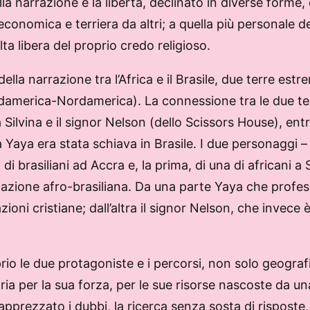
la narrazione è la libertà, declinato in diverse forme, 
nomica e terriera da altri; a quella più personale della
elta libera del proprio credo religioso.
della narrazione tra l’Africa e il Brasile, due terre e
-Sudamerica-Nordamerica). La connessione tra le due te
vina e il signor Nelson (dello Scissors House), entr
sa Yaya era stata schiava in Brasile. I due personaggi
 di brasiliani ad Accra e, la prima, di una di africani
popolazione afro-brasiliana. Da una parte Yaya che prof
zioni cristiane; dall’altra il signor Nelson, che invec
rio le due protagoniste e i percorsi, non solo geograf
ria per la sua forza, per le sue risorse nascoste da 
 apprezzato i dubbi, la ricerca senza sosta di risposte, 