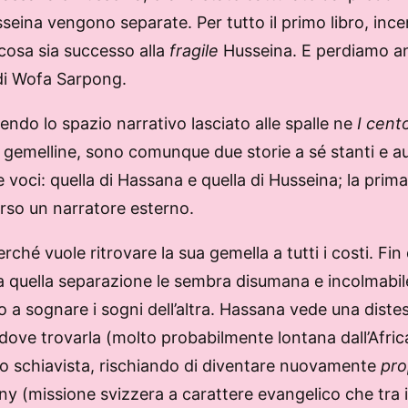
seina vengono separate. Per tutto il primo libro, ince
cosa sia successo alla
fragile
Husseina. E perdiamo an
 di Wofa Sarpong.
endo lo spazio narrativo lasciato alle spalle ne
I cent
e gemelline, sono comunque due storie a sé stanti e a
oci: quella di Hassana e quella di Husseina; la prima
erso un narratore esterno.
é vuole ritrovare la sua gemella a tutti i costi. Fin d
 ora quella separazione le sembra disumana e incolmabile
no a sognare i sogni dell’altra. Hassana vede una dist
dove trovarla (molto probabilmente lontana dall’Africa
 suo schiavista, rischiando di diventare nuovamente
pro
y (missione svizzera a carattere evangelico che tra il