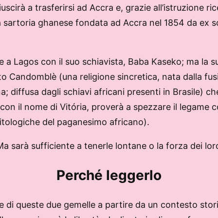
iuscirà a trasferirsi ad Accra e, grazie all’istruzione 
a sartoria ghanese fondata ad Accra nel 1854 da ex s
e a Lagos con il suo schiavista, Baba Kaseko; ma la 
to Candomblè (una religione sincretica, nata dalla fus
na; diffusa dagli schiavi africani presenti in Brasile) c
 con il nome di Vitória, proverà a spezzare il legame co
 mitologiche del paganesimo africano).
Ma sarà sufficiente a tenerle lontane o la forza dei lor
Perché leggerlo
ile di queste due gemelle a partire da un contesto stor