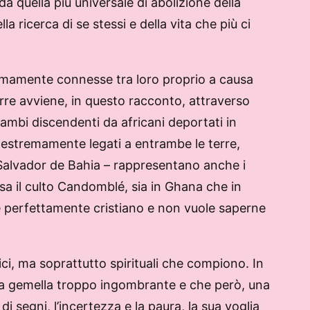
da quella più universale di abolizione della
 ricerca di se stessi e della vita che più ci
stremamente connesse tra loro proprio a causa
rre avviene, in questo racconto, attraverso
ambi discendenti da africani deportati in
 – estremamente legati a entrambe le terre,
 a Salvador de Bahia – rappresentano anche i
essa il culto Candomblé, sia in Ghana che in
e è perfettamente cristiano e non vuole saperne
ici, ma soprattutto spirituali che compiono. In
una gemella troppo ingombrante e che però, una
di segni, l’incertezza e la paura, la sua voglia