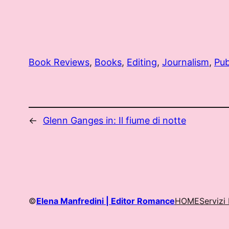
Book Reviews
, 
Books
, 
Editing
, 
Journalism
, 
Pub
←
Glenn Ganges in: Il fiume di notte
©
Elena Manfredini | Editor Romance
HOME
Servizi 