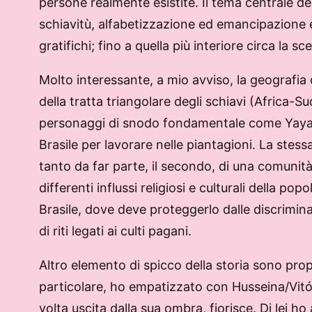
persone realmente esistite. Il tema centrale del
schiavitù, alfabetizzazione ed emancipazione eco
gratifichi; fino a quella più interiore circa la sc
Molto interessante, a mio avviso, la geografia 
della tratta triangolare degli schiavi (Africa
personaggi di snodo fondamentale come Yaya Sil
Brasile per lavorare nelle piantagioni. La stes
tanto da far parte, il secondo, di una comunità
differenti influssi religiosi e culturali della 
Brasile, dove deve proteggerlo dalle discrimina
di riti legati ai culti pagani.
Altro elemento di spicco della storia sono prop
particolare, ho empatizzato con Husseina/Vitó
volta uscita dalla sua ombra, fiorisce. Di lei ho