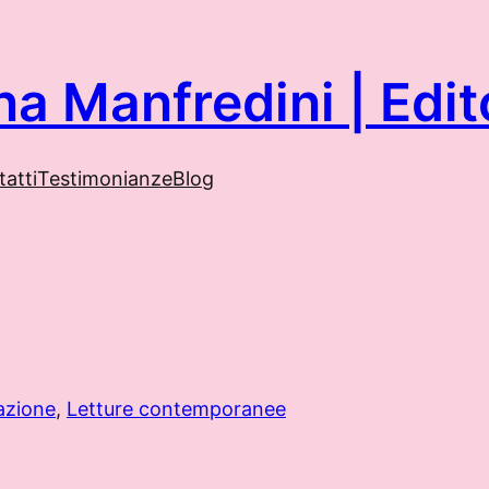
na Manfredini | Ed
atti
Testimonianze
Blog
azione
, 
Letture contemporanee