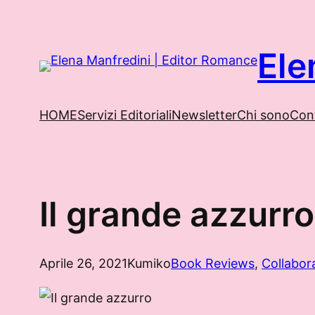
Vai
al
Ele
contenuto
HOME
Servizi Editoriali
Newsletter
Chi sono
Cont
Il grande azzurro
Aprile 26, 2021
Kumiko
Book Reviews
, 
Collabor