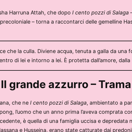
esha Harruna Attah, che dopo
I cento pozzi di Salaga
–
recoloniale – torna a raccontarci delle gemelline Has
olce che la culla. Diviene acqua, tenuta a galla da u
ntro di lei e intorno a lei. È protetta dall’amore, dall
Il grande azzurro – Trama
sana, che ne
I cento pozzi di Salaga
, ambientato a pa
Sarpong, l’uomo che un anno prima l’aveva comprata co
edente, è quella di una famiglia uccisa e depredata nel
i, Hassana e Husseina, erano state catturate dai predo