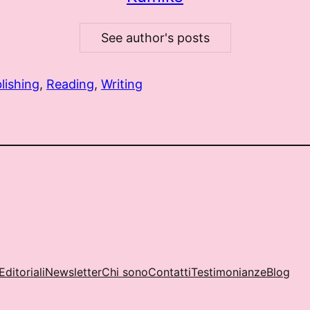
See author's posts
lishing
, 
Reading
, 
Writing
Editoriali
Newsletter
Chi sono
Contatti
Testimonianze
Blog