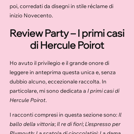
poi, corredati da disegni in stile réclame di
inizio Novecento.
Review Party – I primi casi
di Hercule Poirot
Ho avuto il privilegio e il grande onore di
leggere in anteprima questa unica e, senza
dubbio alcuno, eccezionale raccolta. In
particolare, mi sono dedicata a
I primi casi di
Hercule Poirot
.
I racconti compresi in questa sezione sono:
Il
ballo della vittoria
;
Il re di fiori
;
L’espresso per
Plymouth
;
La scatola di cioccolatini
;
La dama