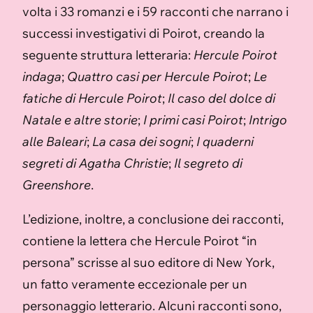
volta i 33 romanzi e i 59 racconti che narrano i
successi investigativi di Poirot, creando la
seguente struttura letteraria:
Hercule Poirot
indaga
;
Quattro casi per Hercule Poirot
;
Le
fatiche di Hercule Poirot
;
Il caso del dolce di
Natale e altre storie
;
I primi casi Poirot
;
Intrigo
alle Baleari
;
La casa dei sogni
;
I quaderni
segreti di Agatha Christie
;
Il segreto di
Greenshore
.
L’edizione, inoltre, a conclusione dei racconti,
contiene la lettera che Hercule Poirot “in
persona” scrisse al suo editore di New York,
un fatto veramente eccezionale per un
personaggio letterario. Alcuni racconti sono,