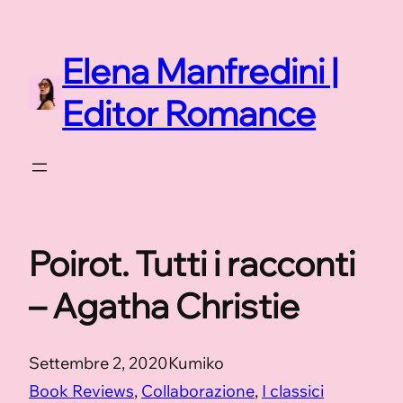
Vai
al
Elena Manfredini |
contenuto
Editor Romance
Poirot. Tutti i racconti
– Agatha Christie
Settembre 2, 2020
Kumiko
Book Reviews
, 
Collaborazione
, 
I classici