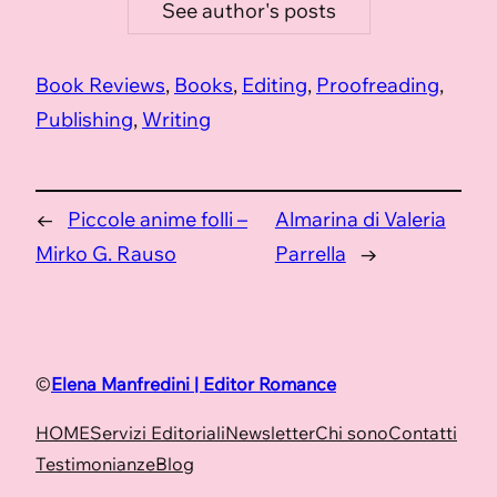
See author's posts
Book Reviews
, 
Books
, 
Editing
, 
Proofreading
, 
Publishing
, 
Writing
←
Piccole anime folli –
Almarina di Valeria
Mirko G. Rauso
Parrella
→
©
Elena Manfredini | Editor Romance
HOME
Servizi Editoriali
Newsletter
Chi sono
Contatti
Testimonianze
Blog