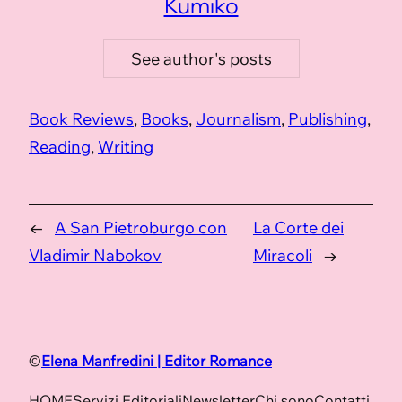
Kumiko
See author's posts
Book Reviews
, 
Books
, 
Journalism
, 
Publishing
, 
Reading
, 
Writing
←
A San Pietroburgo con
La Corte dei
Vladimir Nabokov
Miracoli
→
©
Elena Manfredini | Editor Romance
HOME
Servizi Editoriali
Newsletter
Chi sono
Contatti