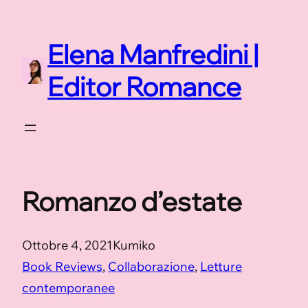
Vai
al
Elena Manfredini |
contenuto
Editor Romance
Romanzo d’estate
Ottobre 4, 2021
Kumiko
Book Reviews
, 
Collaborazione
, 
Letture
contemporanee