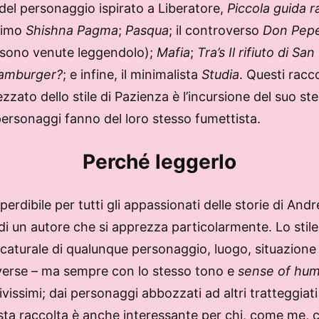
 del personaggio ispirato a Liberatore,
Piccola guida r
ssimo
Shishna Pagma
;
Pasqua
; il controverso
Don Pep
mi sono venute leggendolo);
Mafia
;
Tra’s Il rifiuto di S
hamburger?
; e infine, il minimalista
Studia
. Questi racco
zzato dello stile di Pazienza è l’incursione del suo st
personaggi fanno del loro stesso fumettista.
Perché leggerlo
erdibile per tutti gli appassionati delle storie di An
tti di un autore che si apprezza particolarmente. Lo st
ricaturale di qualunque personaggio, luogo, situazione
verse – ma sempre con lo stesso tono e
sense of hu
vivissimi; dai personaggi abbozzati ad altri tratteggiat
uesta raccolta è anche interessante per chi, come me,