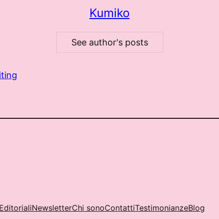
Kumiko
See author's posts
iting
Editoriali
Newsletter
Chi sono
Contatti
Testimonianze
Blog