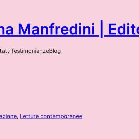
na Manfredini | Ed
atti
Testimonianze
Blog
azione
, 
Letture contemporanee