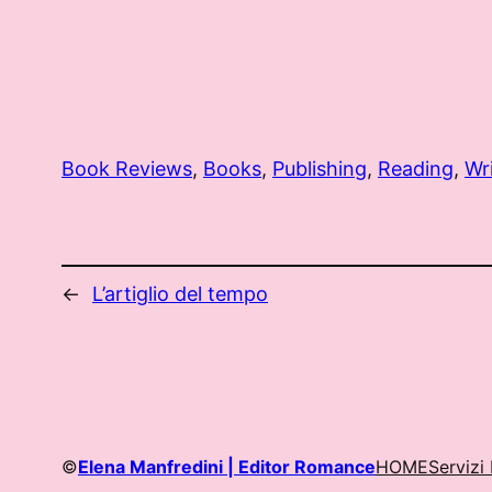
Book Reviews
, 
Books
, 
Publishing
, 
Reading
, 
Wr
←
L’artiglio del tempo
©
Elena Manfredini | Editor Romance
HOME
Servizi 