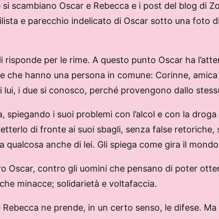
he si scambiano Oscar e Rebecca e i post del blog di
sta e parecchio indelicato di Oscar sotto una foto d
i risponde per le rime. A questo punto Oscar ha l’at
e che hanno una persona in comune: Corinne, amica di
 lui, i due si conosco, perché provengono dallo stes
a, spiegando i suoi problemi con l’alcol e con la drog
tterlo di fronte ai suoi sbagli, senza false retoriche,
ta qualcosa anche di lei. Gli spiega come gira il mond
ro Oscar, contro gli uomini che pensano di poter otten
che minacce; solidarietà e voltafaccia.
ebecca ne prende, in un certo senso, le difese. Ma s