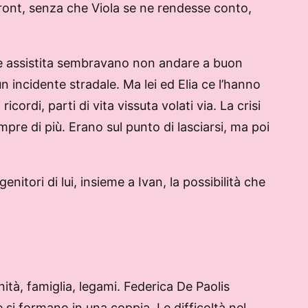
ofront, senza che Viola se ne rendesse conto,
ione assistita sembravano non andare a buon
n incidente stradale. Ma lei ed Elia ce l’hanno
cordi, parti di vita vissuta volati via. La crisi
mpre di più. Erano sul punto di lasciarsi, ma poi
genitori di lui, insieme a Ivan, la possibilità che
nità, famiglia, legami. Federica De Paolis
e si formano in una coppia. Le difficoltà nel