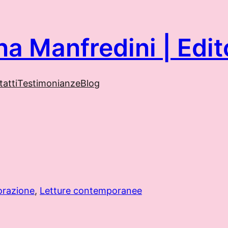
na Manfredini | Ed
atti
Testimonianze
Blog
orazione
, 
Letture contemporanee