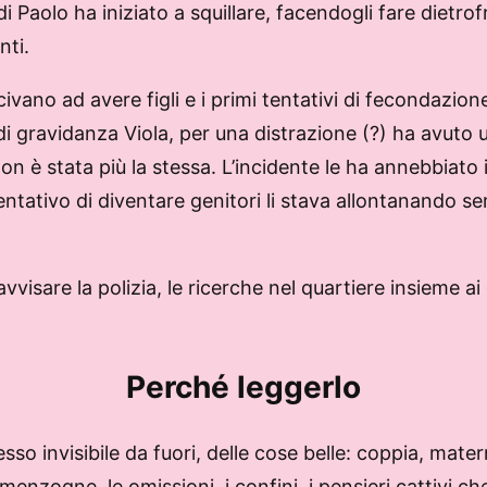
i Paolo ha iniziato a squillare, facendogli fare dietr
nti.
scivano ad avere figli e i primi tentativi di fecondaz
di gravidanza Viola, per una distrazione (?) ha avuto u
 è stata più la stessa. L’incidente le ha annebbiato i ri
ntativo di diventare genitori li stava allontanando se
avvisare la polizia, le ricerche nel quartiere insieme ai 
Perché leggerlo
sso invisibile da fuori, delle cose belle: coppia, mater
menzogne, le omissioni, i confini, i pensieri cattivi ch