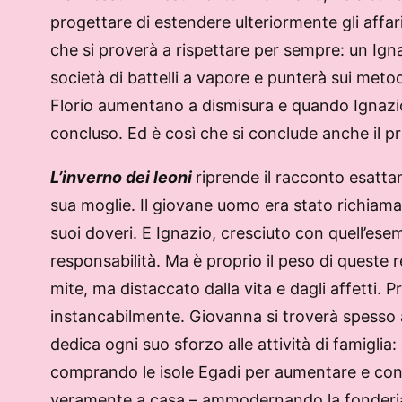
progettare di estendere ulteriormente gli affar
che si proverà a rispettare per sempre: un Igna
società di battelli a vapore e punterà sui meto
Florio aumentano a dismisura e quando Ignazio 
concluso. Ed è così che si conclude anche il p
L’inverno dei leoni
riprende il racconto esattam
sua moglie. Il giovane uomo era stato richiamat
suoi doveri. E Ignazio, cresciuto con quell’es
responsabilità. Ma è proprio il peso di queste r
mite, ma distaccato dalla vita e dagli affetti.
instancabilmente. Giovanna si troverà spesso a
dedica ogni suo sforzo alle attività di famiglia:
comprando le isole Egadi per aumentare e contr
veramente a casa – ammodernando la fonderia O