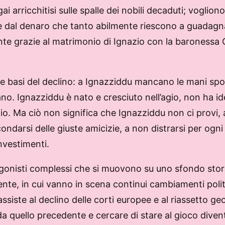
gai arricchitisi sulle spalle dei nobili decaduti; voglio
nte dal denaro che tanto abilmente riescono a guadagna
nte grazie al matrimonio di Ignazio con la baronessa 
 le basi del declino: a Ignazziddu mancano le mani spor
liano. Ignazziddu è nato e cresciuto nell’agio, non ha id
ozio. Ma ciò non significa che Ignazziddu non ci provi
ondarsi delle giuste amicizie, a non distrarsi per ogn
investimenti.
onisti complessi che si muovono su uno sfondo storico
nte, in cui vanno in scena continui cambiamenti politic
assiste al declino delle corti europee e al riassetto ge
a quello precedente e cercare di stare al gioco divent