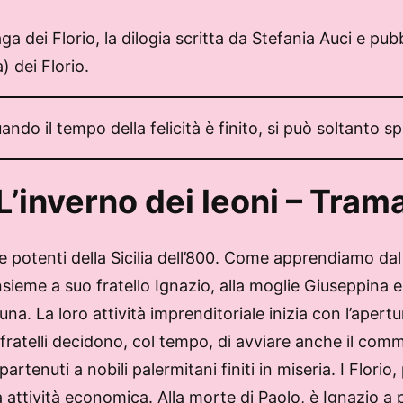
ga dei Florio, la dilogia scritta da Stefania Auci e pub
) dei Florio.
ndo il tempo della felicità è finito, si può soltanto s
L’inverno dei leoni – Tram
e e potenti della Sicilia dell’800. Come apprendiamo da
nsieme a suo fratello Ignazio, alla moglie Giuseppina e 
na. La loro attività imprenditoriale inizia con l’apert
e fratelli decidono, col tempo, di avviare anche il comme
tenuti a nobili palermitani finiti in miseria. I Florio
ttività economica. Alla morte di Paolo, è Ignazio a pr