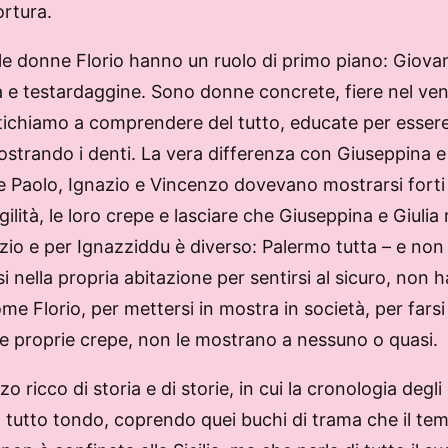
rtura.
 le donne Florio hanno un ruolo di primo piano: Giova
 e testardaggine. Sono donne concrete, fiere nel venire
fatichiamo a comprendere del tutto, educate per esse
trando i denti. La vera differenza con Giuseppina e 
 Paolo, Ignazio e Vincenzo dovevano mostrarsi forti e
lità, le loro crepe e lasciare che Giuseppina e Giulia
o e per Ignazziddu è diverso: Palermo tutta – e non sol
nella propria abitazione per sentirsi al sicuro, non h
e Florio, per mettersi in mostra in società, per farsi 
 le proprie crepe, non le mostrano a nessuno o quasi.
 ricco di storia e di storie, in cui la cronologia degl
 a tutto tondo, coprendo quei buchi di trama che il tem