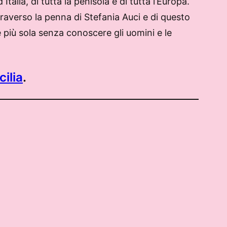
talia, di tutta la penisola e di tutta l’Europa.
ttraverso la penna di Stefania Auci e di questo
e più sola senza conoscere gli uomini e le
cilia
.