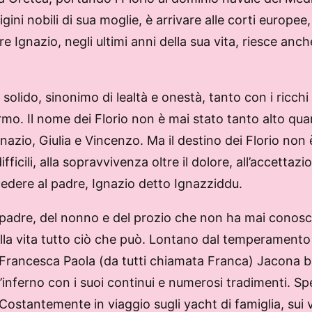
gini nobili di sua moglie, è arrivare alle corti europee, 
e Ignazio, negli ultimi anni della sua vita, riesce anche
olido, sinonimo di lealtà e onestà, tanto con i ricchi e
ermo. Il nome dei Florio non è mai stato tanto alto qu
azio, Giulia e Vincenzo. Ma il destino dei Florio non è
ficili, alla sopravvivenza oltre il dolore, all’accettaz
cedere al padre, Ignazio detto Ignazziddu.
 padre, del nonno e del prozio che non ha mai conosc
la vita tutto ciò che può. Lontano dal temperamento m
a Francesca Paola (da tutti chiamata Franca) Jacona b
’inferno con i suoi continui e numerosi tradimenti. Spe
 Costantemente in viaggio sugli yacht di famiglia, sui 