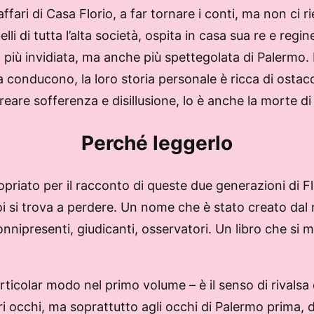
affari di Casa Florio, a far tornare i conti, ma non ci 
lli di tutta l’alta società, ospita in casa sua re e regin
più invidiata, ma anche più spettegolata di Palermo. No
onducono, la loro storia personale è ricca di ostaco
reare sofferenza e disillusione, lo è anche la morte di a
Perché leggerlo
riato per il racconto di queste due generazioni di Flo
 si trova a perdere. Un nome che è stato creato dal nul
 onnipresenti, giudicanti, osservatori. Un libro che si
articolar modo nel primo volume – è il senso di rivalsa
ri occhi, ma soprattutto agli occhi di Palermo prima, del