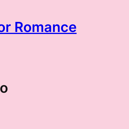
itor Romance
io