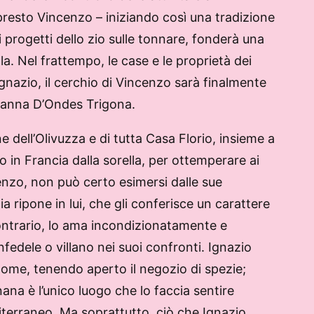
 presto Vincenzo – iniziando così una tradizione
 progetti dello zio sulle tonnare, fonderà una
a. Nel frattempo, le case e le proprietà dei
gnazio, il cerchio di Vincenzo sarà finalmente
ovanna D’Ondes Trigona.
 dell’Olivuzza e di tutta Casa Florio, insieme a
 in Francia dalla sorella, per ottemperare ai
enzo, non può certo esimersi dalle sue
ia ripone in lui, che gli conferisce un carattere
contrario, lo ama incondizionatamente e
edele o villano nei suoi confronti. Ignazio
l nome, tenendo aperto il negozio di spezie;
na è l’unico luogo che lo faccia sentire
terraneo. Ma soprattutto, ciò che Ignazio