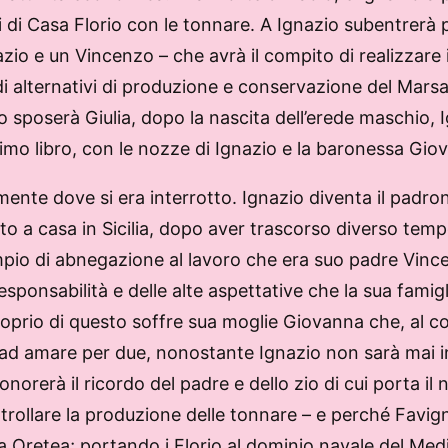
i di Casa Florio con le tonnare. A Ignazio subentrerà
zio e un Vincenzo – che avrà il compito di realizzare i
di alternativi di produzione e conservazione del Marsal
sposerà Giulia, dopo la nascita dell’erede maschio, I
rimo libro, con le nozze di Ignazio e la baronessa Gi
ente dove si era interrotto. Ignazio diventa il padrone
o a casa in Sicilia, dopo aver trascorso diverso tempo
empio di abnegazione al lavoro che era suo padre Vinc
esponsabilità e delle alte aspettative che la sua famigl
 Proprio di questo soffre sua moglie Giovanna che, al 
d amare per due, nonostante Ignazio non sarà mai inf
 onorerà il ricordo del padre e dello zio di cui porta i
ollare la produzione delle tonnare – e perché Favigna
retea; portando i Florio al dominio navale del Medi