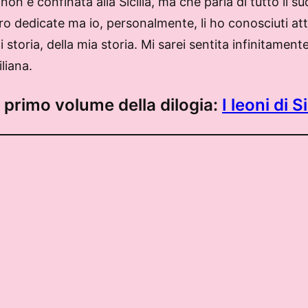
 è confinata alla Sicilia, ma che parla di tutto il sud I
a loro dedicate ma io, personalmente, li ho conosciuti a
toria, della mia storia. Mi sarei sentita infinitament
liana.
 primo volume della dilogia:
I leoni di Si