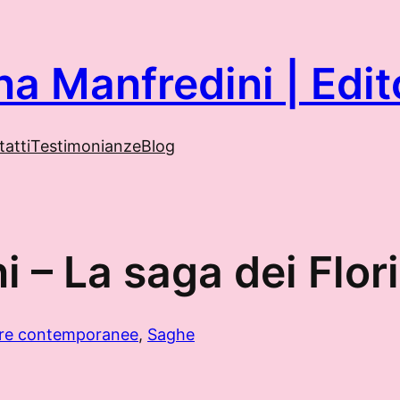
na Manfredini | Ed
atti
Testimonianze
Blog
i – La saga dei Flor
ure contemporanee
, 
Saghe