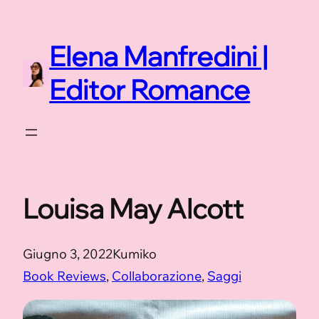
Vai
al
Elena Manfredini |
contenuto
Editor Romance
Louisa May Alcott
Giugno 3, 2022
Kumiko
Book Reviews
, 
Collaborazione
, 
Saggi