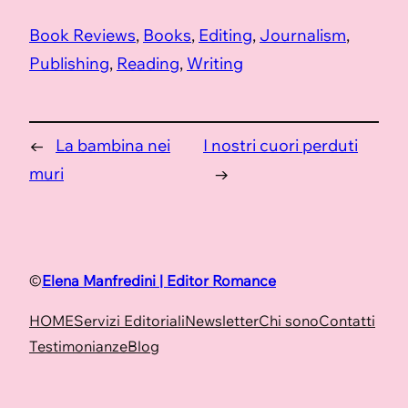
Book Reviews
, 
Books
, 
Editing
, 
Journalism
, 
Publishing
, 
Reading
, 
Writing
←
La bambina nei
I nostri cuori perduti
muri
→
©
Elena Manfredini | Editor Romance
HOME
Servizi Editoriali
Newsletter
Chi sono
Contatti
Testimonianze
Blog